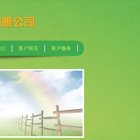
我们
客户留言
客户服务