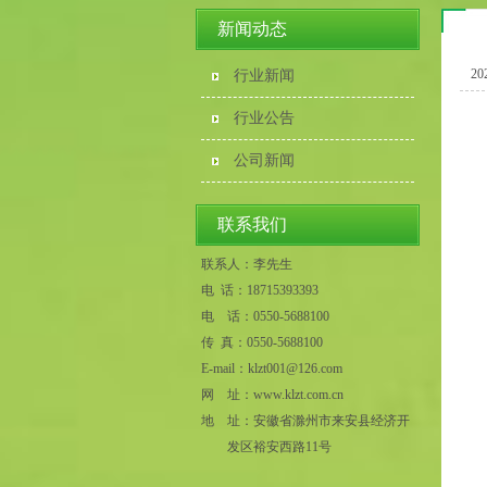
新闻动态
20
行业新闻
行业公告
公司新闻
联系我们
联系人：
李先生
电 话：18715393393
电 话：0550-5688100
传 真：0550-5688100
E-mail：klzt001@126.com
网 址：www.klzt.com.cn
地 址：
安徽省滁州市来安县经济开
发区裕安西路11号