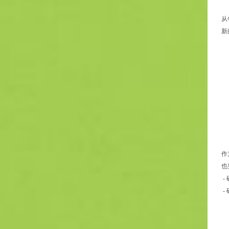
从
新
作
也
-
-