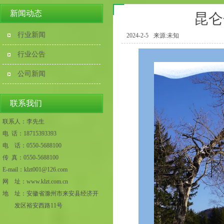
新闻动态
昆仑
行业新闻
2024-2-5
来源:未知
行业公告
公司新闻
联系我们
联系人：
李先生
电 话：18715393393
电 话：0550-5688100
传 真：0550-5688100
E-mail：klzt001@126.com
网 址：www.klzt.com.cn
地 址：
安徽省滁州市来安县经济开
发区裕安西路11号