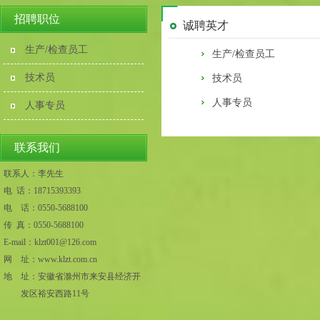
招聘职位
诚聘英才
生产/检查员工
生产/检查员工
技术员
技术员
人事专员
人事专员
联系我们
联系人：
李先生
电 话：18715393393
电 话：0550-5688100
传 真：0550-5688100
E-mail：klzt001@126.com
网 址：www.klzt.com.cn
地 址：
安徽省滁州市来安县经济开
发区裕安西路11号